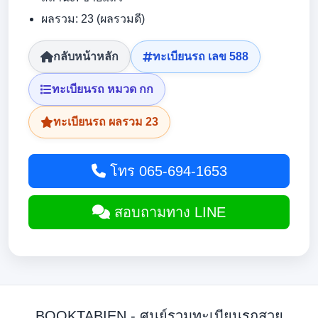
ผลรวม: 23 (ผลรวมดี)
กลับหน้าหลัก
ทะเบียนรถ เลข 588
ทะเบียนรถ หมวด กก
ทะเบียนรถ ผลรวม 23
โทร 065-694-1653
สอบถามทาง LINE
BOOKTABIEN
- ศูนย์รวมทะเบียนรถสวย