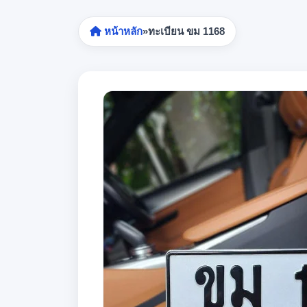
หน้าหลัก
»
ทะเบียน ขม 1168