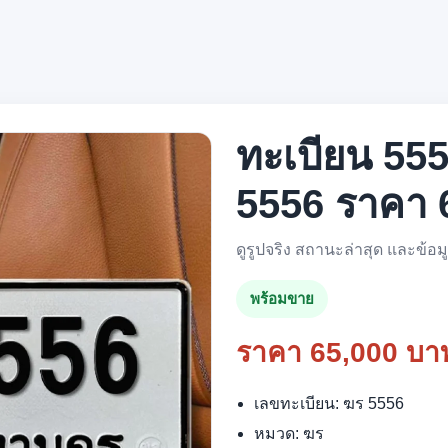
ทะเบียน 55
5556 ราคา 
ดูรูปจริง สถานะล่าสุด และข้อม
พร้อมขาย
ราคา 65,000 บา
เลขทะเบียน: ฆร 5556
หมวด: ฆร