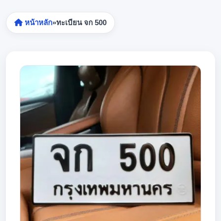
หน้าหลัก
»
ทะเบียน จก 500