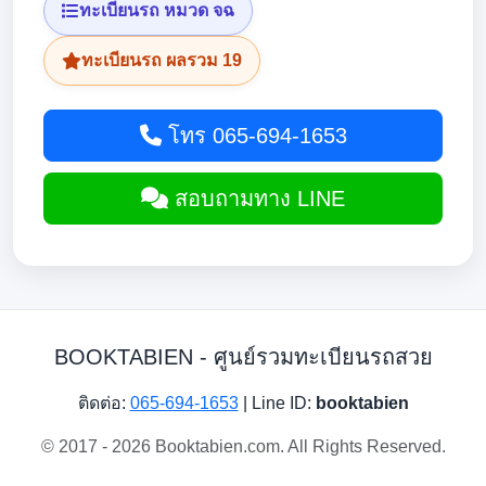
ทะเบียนรถ หมวด จฉ
ทะเบียนรถ ผลรวม 19
โทร 065-694-1653
สอบถามทาง LINE
BOOKTABIEN
- ศูนย์รวมทะเบียนรถสวย
ติดต่อ:
065-694-1653
| Line ID:
booktabien
© 2017 - 2026 Booktabien.com. All Rights Reserved.