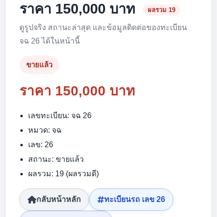
ราคา 150,000 บาท
ผลรวม 19
ดูรูปจริง สถานะล่าสุด และข้อมูลติดต่อของทะเบียน
จฉ 26 ได้ในหน้านี้
ขายแล้ว
ราคา 150,000 บาท
เลขทะเบียน: จฉ 26
หมวด: จฉ
เลข: 26
สถานะ: ขายแล้ว
ผลรวม: 19 (ผลรวมดี)
กลับหน้าหลัก
ทะเบียนรถ เลข 26