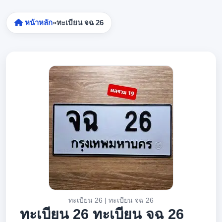
หน้าหลัก
»
ทะเบียน จฉ 26
ทะเบียน 26 | ทะเบียน จฉ 26
ทะเบียน 26 ทะเบียน จฉ 26