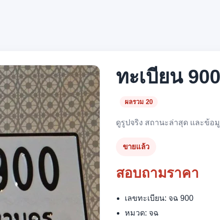
ทะเบียน 900
ผลรวม 20
ดูรูปจริง สถานะล่าสุด และข้อม
ขายแล้ว
สอบถามราคา
เลขทะเบียน: จฉ 900
หมวด: จฉ