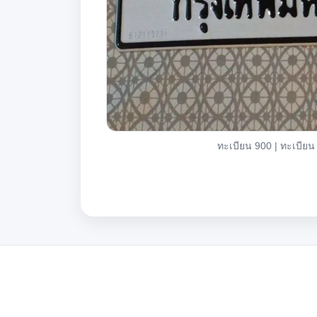
ทะเบียน 900 | ทะเบียน