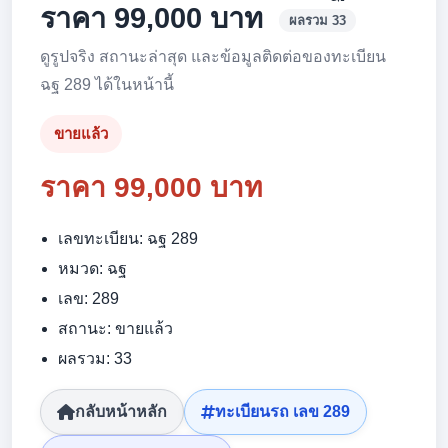
ราคา 99,000 บาท
ผลรวม 33
ดูรูปจริง สถานะล่าสุด และข้อมูลติดต่อของทะเบียน
ฉฐ 289 ได้ในหน้านี้
ขายแล้ว
ราคา 99,000 บาท
เลขทะเบียน: ฉฐ 289
หมวด: ฉฐ
เลข: 289
สถานะ: ขายแล้ว
ผลรวม: 33
กลับหน้าหลัก
ทะเบียนรถ เลข 289