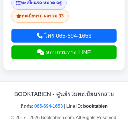
ทะเบียนรถ หมวด ฉฐ
ทะเบียนรถ ผลรวม 33
โทร 065-694-1653
สอบถามทาง LINE
BOOKTABIEN
- ศูนย์รวมทะเบียนรถสวย
ติดต่อ:
065-694-1653
| Line ID:
booktabien
© 2017 - 2026 Booktabien.com. All Rights Reserved.