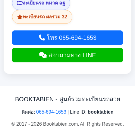
ทะเบียนรถ หมวด ฉฐ
ทะเบียนรถ ผลรวม 32
โทร 065-694-1653
สอบถามทาง LINE
BOOKTABIEN
- ศูนย์รวมทะเบียนรถสวย
ติดต่อ:
065-694-1653
| Line ID:
booktabien
© 2017 - 2026 Booktabien.com. All Rights Reserved.