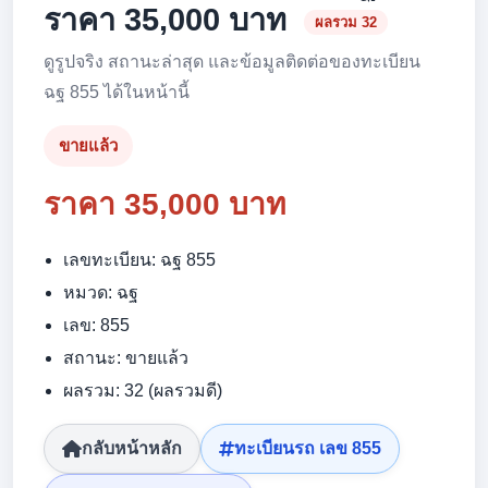
ราคา 35,000 บาท
ผลรวม 32
ดูรูปจริง สถานะล่าสุด และข้อมูลติดต่อของทะเบียน
ฉฐ 855 ได้ในหน้านี้
ขายแล้ว
ราคา 35,000 บาท
เลขทะเบียน: ฉฐ 855
หมวด: ฉฐ
เลข: 855
สถานะ: ขายแล้ว
ผลรวม: 32 (ผลรวมดี)
กลับหน้าหลัก
ทะเบียนรถ เลข 855