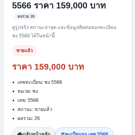
5566 ราคา 159,000 บาท
ผลรวม 26
ดูรูปจริง สถานะล่าสุด และข้อมูลติดต่อของทะเบียน
ชง 5566 ได้ในหน้านี้
ขายแล้ว
ราคา 159,000 บาท
เลขทะเบียน: ชง 5566
หมวด: ชง
เลข: 5566
สถานะ: ขายแล้ว
ผลรวม: 26
กลับหน้าหลัก
ทะเบียนรถ เลข 5566