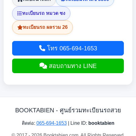
ทะเบียนรถ หมวด ชง
ทะเบียนรถ ผลรวม 26
โทร 065-694-1653
สอบถามทาง LINE
BOOKTABIEN
- ศูนย์รวมทะเบียนรถสวย
ติดต่อ:
065-694-1653
| Line ID:
booktabien
© 2017 - 2026 Booktabien.com. All Rights Reserved.