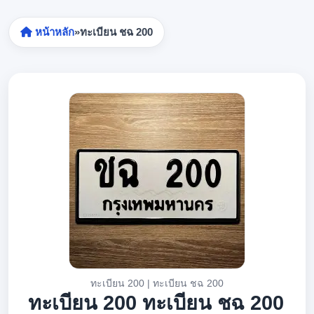
หน้าหลัก
»
ทะเบียน ชฉ 200
ทะเบียน 200 | ทะเบียน ชฉ 200
ทะเบียน 200 ทะเบียน ชฉ 200