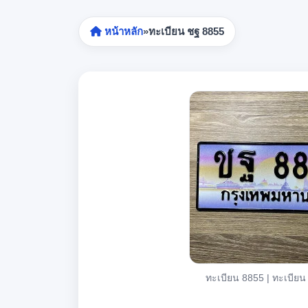
หน้าหลัก
»
ทะเบียน ชฐ 8855
ทะเบียน 8855 | ทะเบีย