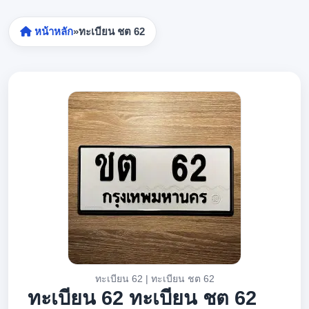
หน้าหลัก
»
ทะเบียน ชต 62
ทะเบียน 62 | ทะเบียน ชต 62
ทะเบียน 62 ทะเบียน ชต 62