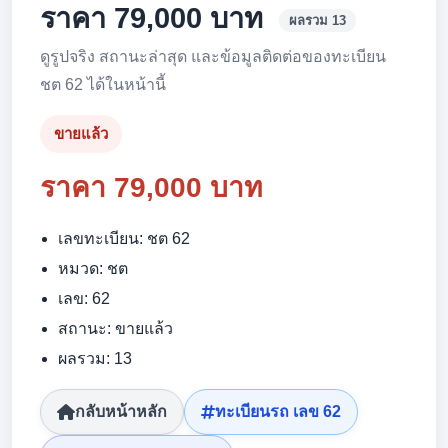
ราคา 79,000 บาท
ผลรวม 13
ดูรูปจริง สถานะล่าสุด และข้อมูลติดต่อของทะเบียน
ชต 62 ได้ในหน้านี้
ขายแล้ว
ราคา 79,000 บาท
เลขทะเบียน: ชต 62
หมวด: ชต
เลข: 62
สถานะ: ขายแล้ว
ผลรวม: 13
กลับหน้าหลัก
ทะเบียนรถ เลข 62