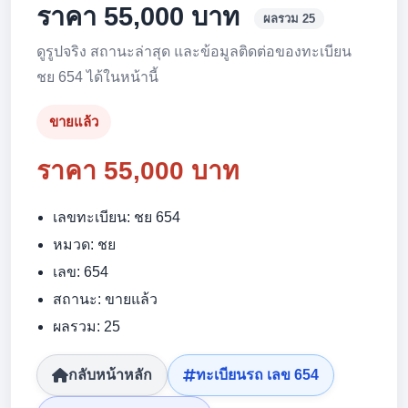
ราคา 55,000 บาท
ผลรวม 25
ดูรูปจริง สถานะล่าสุด และข้อมูลติดต่อของทะเบียน
ชย 654 ได้ในหน้านี้
ขายแล้ว
ราคา 55,000 บาท
เลขทะเบียน: ชย 654
หมวด: ชย
เลข: 654
สถานะ: ขายแล้ว
ผลรวม: 25
กลับหน้าหลัก
ทะเบียนรถ เลข 654