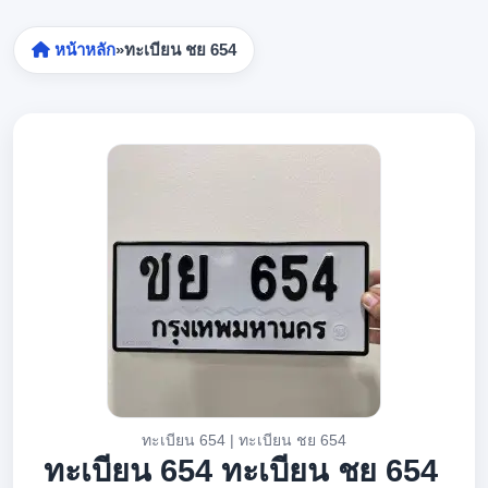
หน้าหลัก
»
ทะเบียน ชย 654
ทะเบียน 654 | ทะเบียน ชย 654
ทะเบียน 654 ทะเบียน ชย 654