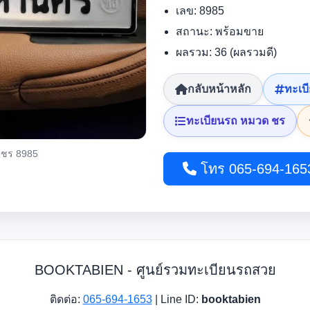
เลข: 8985
สถานะ: พร้อมขาย
ผลรวม: 36 (ผลรวมดี)
กลับหน้าหลัก
ทะเบ
ทะเบียนรถ หมวด ชร
น ชร 8985
โทร 065-694-165
BOOKTABIEN
- ศูนย์รวมทะเบียนรถสวย
ติดต่อ:
065-694-1653
| Line ID:
booktabien