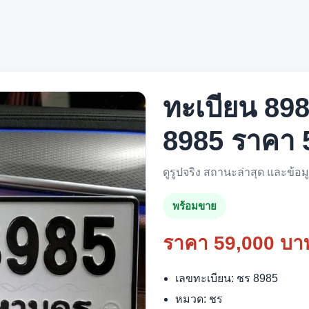
ทะเบียน 898
8985 ราคา 
ดูรูปจริง สถานะล่าสุด และข้อม
พร้อมขาย
ราคา 59,000 บา
เลขทะเบียน: ชร 8985
หมวด: ชร