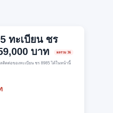
5 ทะเบียน ชร
59,000 บาท
ผลรวม 36
ูลติดต่อของทะเบียน ชร 8985 ได้ในหน้านี้
ท