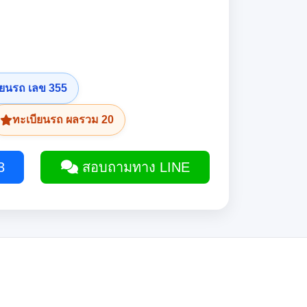
ียนรถ เลข 355
ทะเบียนรถ ผลรวม 20
3
สอบถามทาง LINE