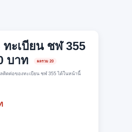
5 ทะเบียน ชฬ 355
00 บาท
ผลรวม 20
ูลติดต่อของทะเบียน ชฬ 355 ได้ในหน้านี้
ท