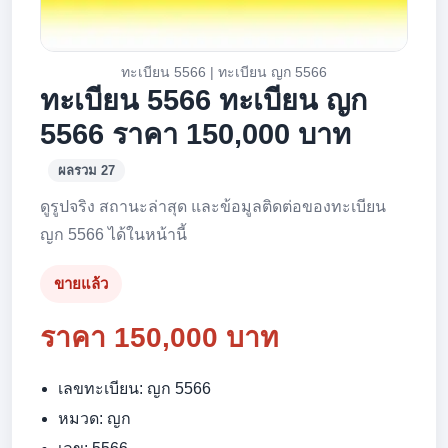
ทะเบียน 5566 | ทะเบียน ญก 5566
ทะเบียน 5566 ทะเบียน ญก
5566 ราคา 150,000 บาท
ผลรวม 27
ดูรูปจริง สถานะล่าสุด และข้อมูลติดต่อของทะเบียน
ญก 5566 ได้ในหน้านี้
ขายแล้ว
ราคา 150,000 บาท
เลขทะเบียน: ญก 5566
หมวด: ญก