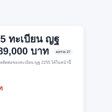
55 ทะเบียน ญฐ
89,000 บาท
ผลรวม 27
ูลติดต่อของทะเบียน ญฐ 2255 ได้ในหน้านี้
ท