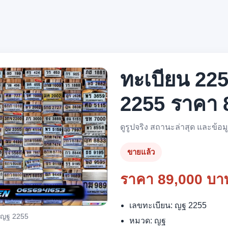
ทะเบียน 22
2255 ราคา 
ดูรูปจริง สถานะล่าสุด และข้อม
ขายแล้ว
ราคา 89,000 บา
เลขทะเบียน: ญฐ 2255
น ญฐ 2255
หมวด: ญฐ