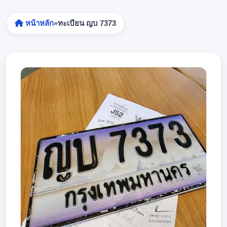
หน้าหลัก
»
ทะเบียน ญบ 7373