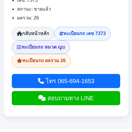
เลข: 7373
สถานะ: ขายแล้ว
ผลรวม: 26
กลับหน้าหลัก
ทะเบียนรถ เลข 7373
ทะเบียนรถ หมวด ญบ
ทะเบียนรถ ผลรวม 26
โทร 065-694-1653
สอบถามทาง LINE