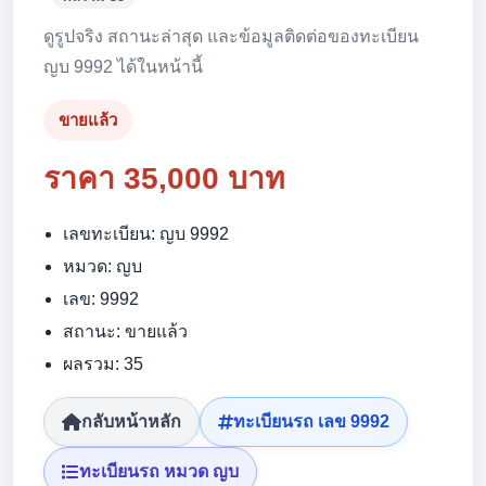
ดูรูปจริง สถานะล่าสุด และข้อมูลติดต่อของทะเบียน
ญบ 9992 ได้ในหน้านี้
ขายแล้ว
ราคา 35,000 บาท
เลขทะเบียน: ญบ 9992
หมวด: ญบ
เลข: 9992
สถานะ: ขายแล้ว
ผลรวม: 35
กลับหน้าหลัก
ทะเบียนรถ เลข 9992
ทะเบียนรถ หมวด ญบ