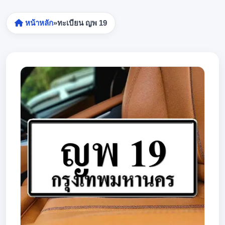
หน้าหลัก
»
ทะเบียน ญพ 19