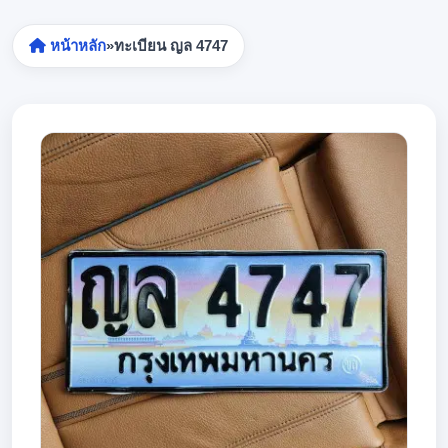
หน้าหลัก
»
ทะเบียน ญล 4747