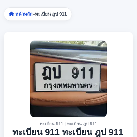
หน้าหลัก
»
ทะเบียน ฎป 911
ทะเบียน 911 | ทะเบียน ฎป 911
ทะเบียน 911 ทะเบียน ฎป 911