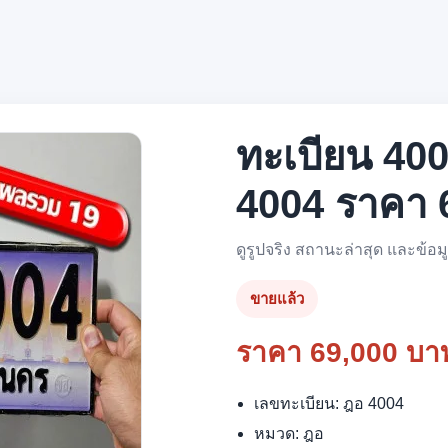
ทะเบียน 40
4004 ราคา 
ดูรูปจริง สถานะล่าสุด และข้อม
ขายแล้ว
ราคา 69,000 บา
เลขทะเบียน: ฎอ 4004
หมวด: ฎอ