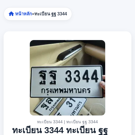
หน้าหลัก
»
ทะเบียน ฐฐ 3344
ทะเบียน 3344 | ทะเบียน ฐฐ 3344
ทะเบียน 3344 ทะเบียน ฐฐ