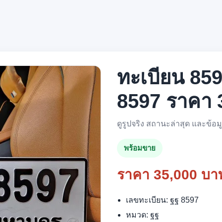
ทะเบียน 859
8597 ราคา 
ดูรูปจริง สถานะล่าสุด และข้อม
พร้อมขาย
ราคา 35,000 บา
เลขทะเบียน: ฐฐ 8597
หมวด: ฐฐ