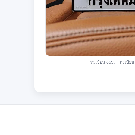
ทะเบียน 8597 | ทะเบีย