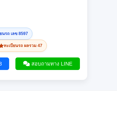
ียนรถ เลข 8597
ทะเบียนรถ ผลรวม 47
3
สอบถามทาง LINE