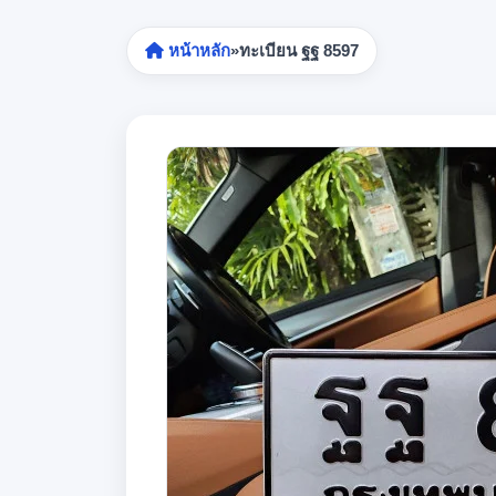
หน้าหลัก
»
ทะเบียน ฐฐ 8597