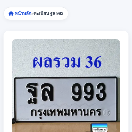
หน้าหลัก
»
ทะเบียน ฐล 993