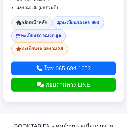
ผลรวม: 36 (ผลรวมดี)
กลับหน้าหลัก
ทะเบียนรถ เลข 993
ทะเบียนรถ หมวด ฐล
ทะเบียนรถ ผลรวม 36
โทร 065-694-1653
สอบถามทาง LINE
BOOKTABIEN
- ศูนย์รวมทะเบียนรถสวย