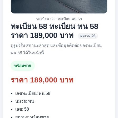
ทะเบียน 58 | ทะเบียน พน 58
ทะเบียน 58 ทะเบียน พน 58
ราคา 189,000 บาท
ผลรวม 26
ดูรูปจริง สถานะล่าสุด และข้อมูลติดต่อของทะเบียน
พน 58 ได้ในหน้านี้
พร้อมขาย
ราคา 189,000 บาท
เลขทะเบียน: พน 58
หมวด: พน
เลข: 58
สถานะ: พร้อมขาย