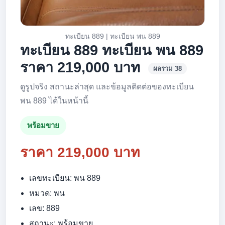
ทะเบียน 889 | ทะเบียน พน 889
ทะเบียน 889 ทะเบียน พน 889
ราคา 219,000 บาท
ผลรวม 38
ดูรูปจริง สถานะล่าสุด และข้อมูลติดต่อของทะเบียน
พน 889 ได้ในหน้านี้
พร้อมขาย
ราคา 219,000 บาท
เลขทะเบียน: พน 889
หมวด: พน
เลข: 889
สถานะ: พร้อมขาย