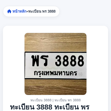
หน้าหลัก
»
ทะเบียน พร 3888
ทะเบียน 3888 | ทะเบียน พร 3888
ทะเบียน 3888 ทะเบียน พร