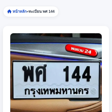
หน้าหลัก
»
ทะเบียน พศ 144