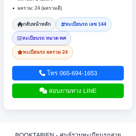
ผลรวม: 24 (ผลรวมดี)
กลับหน้าหลัก
ทะเบียนรถ เลข 144
ทะเบียนรถ หมวด พศ
ทะเบียนรถ ผลรวม 24
โทร 065-694-1653
สอบถามทาง LINE
BOOKTABIEN
- ศูนย์รวมทะเบียนรถสวย