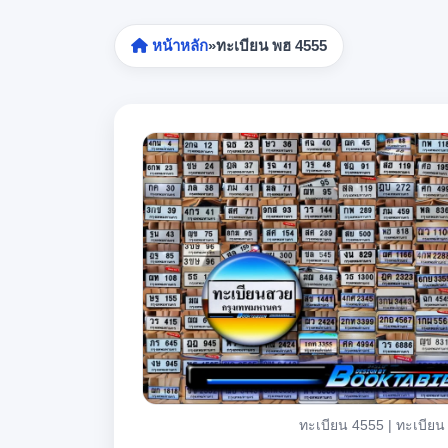
หน้าหลัก
»
ทะเบียน พฮ 4555
ทะเบียน 4555 | ทะเบีย