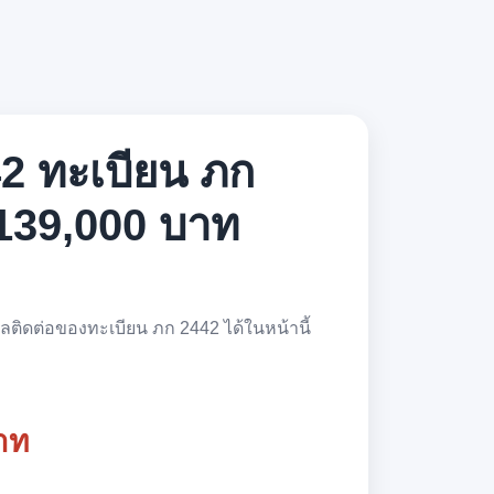
2 ทะเบียน ภก
139,000 บาท
ูลติดต่อของทะเบียน ภก 2442 ได้ในหน้านี้
าท