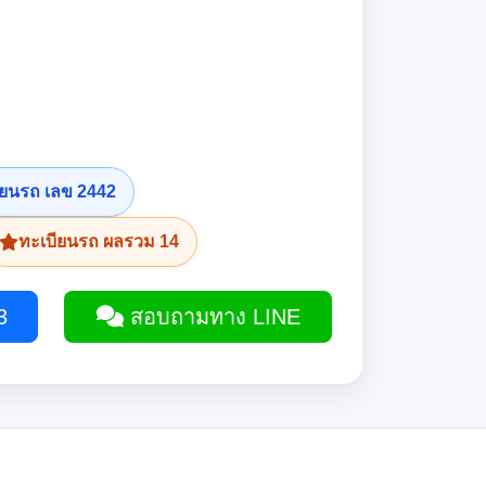
ียนรถ เลข 2442
ทะเบียนรถ ผลรวม 14
3
สอบถามทาง LINE