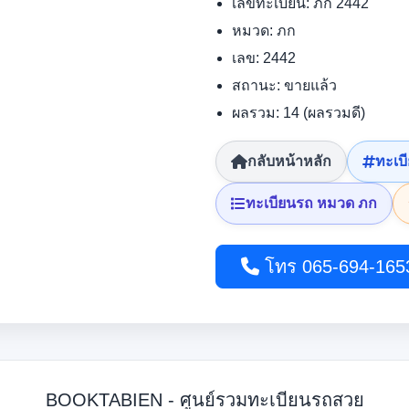
เลขทะเบียน: ภก 2442
หมวด: ภก
เลข: 2442
สถานะ: ขายแล้ว
ผลรวม: 14 (ผลรวมดี)
กลับหน้าหลัก
ทะเบ
ทะเบียนรถ หมวด ภก
โทร 065-694-165
BOOKTABIEN
- ศูนย์รวมทะเบียนรถสวย