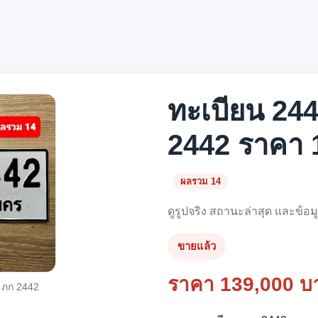
ทะเบียน 244
2442 ราคา 
ผลรวม 14
ดูรูปจริง สถานะล่าสุด และข้อม
ขายแล้ว
ราคา 139,000 บ
น ภก 2442