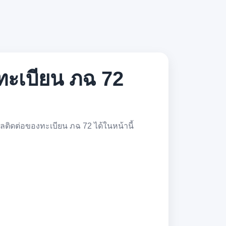
ทะเบียน ภฉ 72
ูลติดต่อของทะเบียน ภฉ 72 ได้ในหน้านี้