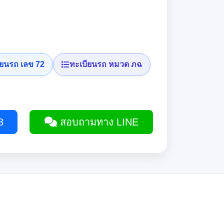
ียนรถ เลข 72
ทะเบียนรถ หมวด ภฉ
3
สอบถามทาง LINE