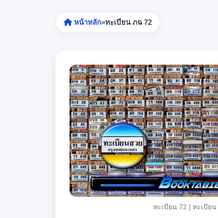
หน้าหลัก
»
ทะเบียน ภฉ 72
ทะเบียน 72 | ทะเบียน