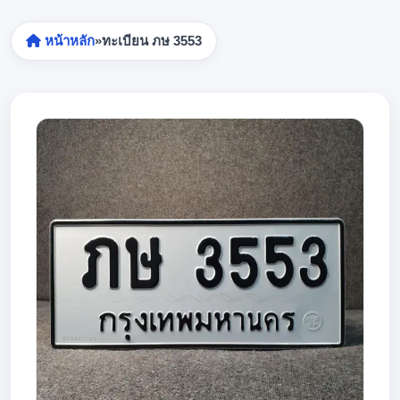
หน้าหลัก
»
ทะเบียน ภษ 3553