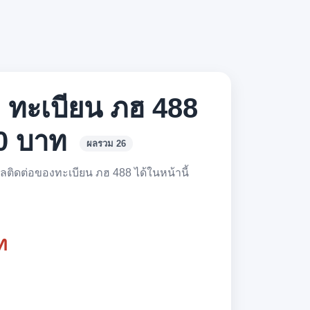
 ทะเบียน ภฮ 488
00 บาท
ผลรวม 26
ูลติดต่อของทะเบียน ภฮ 488 ได้ในหน้านี้
ท