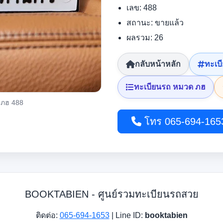
เลข: 488
สถานะ: ขายแล้ว
ผลรวม: 26
กลับหน้าหลัก
ทะเบ
ทะเบียนรถ หมวด ภฮ
 ภฮ 488
โทร 065-694-165
BOOKTABIEN
- ศูนย์รวมทะเบียนรถสวย
ติดต่อ:
065-694-1653
| Line ID:
booktabien