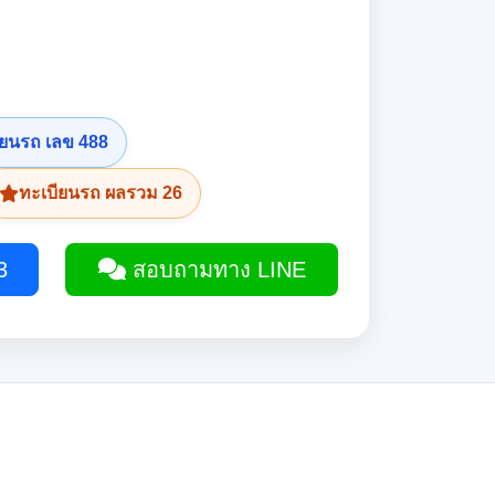
ียนรถ เลข 488
ทะเบียนรถ ผลรวม 26
3
สอบถามทาง LINE