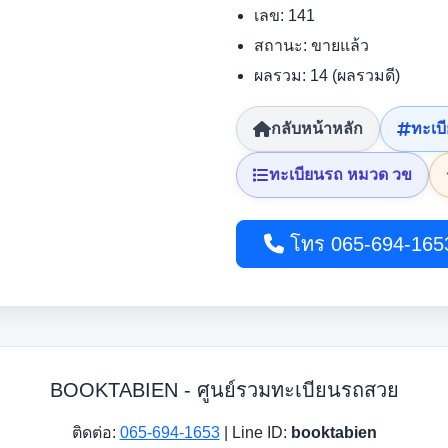
เลข: 141
สถานะ: ขายแล้ว
ผลรวม: 14 (ผลรวมดี)
กลับหน้าหลัก
ทะเบ
ทะเบียนรถ หมวด วข
โทร 065-694-165
BOOKTABIEN
- ศูนย์รวมทะเบียนรถสวย
ติดต่อ:
065-694-1653
| Line ID:
booktabien