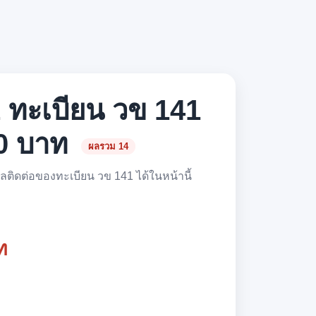
 ทะเบียน วข 141
00 บาท
ผลรวม 14
ูลติดต่อของทะเบียน วข 141 ได้ในหน้านี้
ท