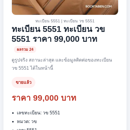
ทะเบียน 5551 | ทะเบียน วข 5551
ทะเบียน 5551 ทะเบียน วข
5551 ราคา 99,000 บาท
ผลรวม 24
ดูรูปจริง สถานะล่าสุด และข้อมูลติดต่อของทะเบียน
วข 5551 ได้ในหน้านี้
ขายแล้ว
ราคา 99,000 บาท
เลขทะเบียน: วข 5551
หมวด: วข