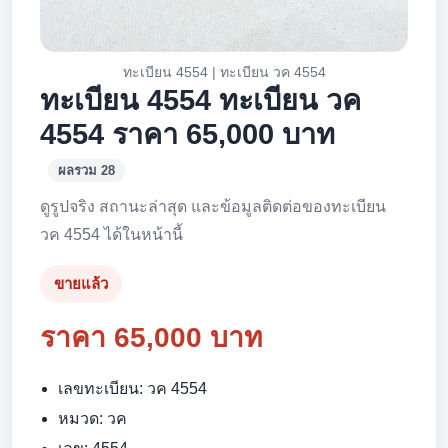
ทะเบียน 4554 | ทะเบียน วค 4554
ทะเบียน 4554 ทะเบียน วค
4554 ราคา 65,000 บาท
ผลรวม 28
ดูรูปจริง สถานะล่าสุด และข้อมูลติดต่อของทะเบียน
วค 4554 ได้ในหน้านี้
ขายแล้ว
ราคา 65,000 บาท
เลขทะเบียน: วค 4554
หมวด: วค