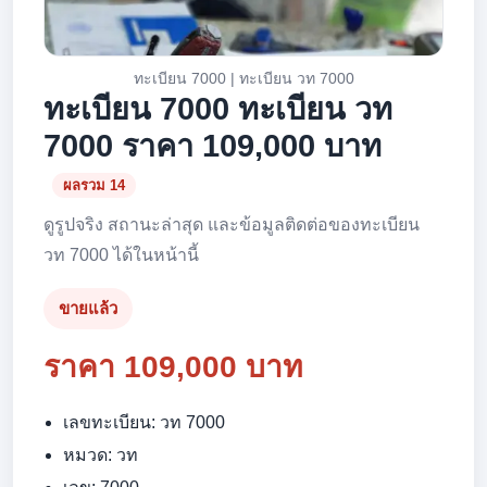
ทะเบียน 7000 | ทะเบียน วท 7000
ทะเบียน 7000 ทะเบียน วท
7000 ราคา 109,000 บาท
ผลรวม 14
ดูรูปจริง สถานะล่าสุด และข้อมูลติดต่อของทะเบียน
วท 7000 ได้ในหน้านี้
ขายแล้ว
ราคา 109,000 บาท
เลขทะเบียน: วท 7000
หมวด: วท