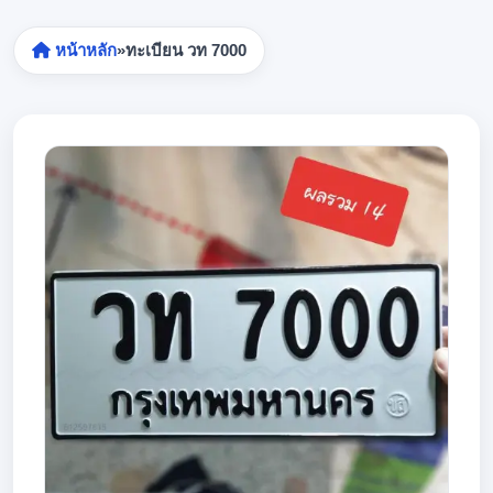
หน้าหลัก
»
ทะเบียน วท 7000