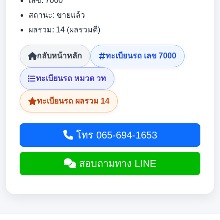
เลข: 7000
สถานะ: ขายแล้ว
ผลรวม: 14 (ผลรวมดี)
กลับหน้าหลัก
ทะเบียนรถ เลข 7000
ทะเบียนรถ หมวด วท
ทะเบียนรถ ผลรวม 14
โทร 065-694-1653
สอบถามทาง LINE