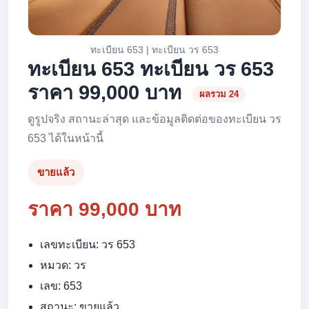
ทะเบียน 653 | ทะเบียน วร 653
ทะเบียน 653 ทะเบียน วร 653
ราคา 99,000 บาท
ผลรวม 24
ดูรูปจริง สถานะล่าสุด และข้อมูลติดต่อของทะเบียน วร
653 ได้ในหน้านี้
ขายแล้ว
ราคา 99,000 บาท
เลขทะเบียน: วร 653
หมวด: วร
เลข: 653
สถานะ: ขายแล้ว