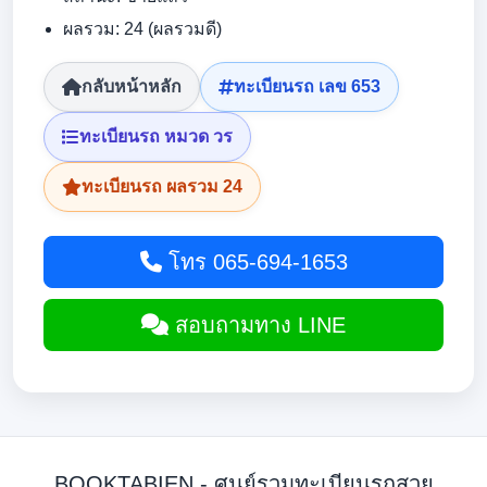
ผลรวม: 24 (ผลรวมดี)
กลับหน้าหลัก
ทะเบียนรถ เลข 653
ทะเบียนรถ หมวด วร
ทะเบียนรถ ผลรวม 24
โทร 065-694-1653
สอบถามทาง LINE
BOOKTABIEN
- ศูนย์รวมทะเบียนรถสวย