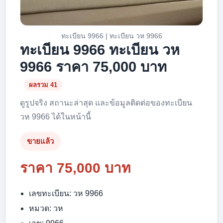
ทะเบียน 9966 | ทะเบียน วห 9966
ทะเบียน 9966 ทะเบียน วห
9966 ราคา 75,000 บาท
ผลรวม 41
ดูรูปจริง สถานะล่าสุด และข้อมูลติดต่อของทะเบียน
วห 9966 ได้ในหน้านี้
ขายแล้ว
ราคา 75,000 บาท
เลขทะเบียน: วห 9966
หมวด: วห