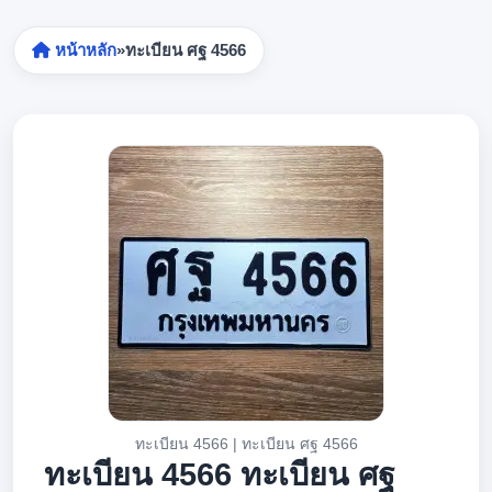
หน้าหลัก
»
ทะเบียน ศฐ 4566
ทะเบียน 4566 | ทะเบียน ศฐ 4566
ทะเบียน 4566 ทะเบียน ศฐ