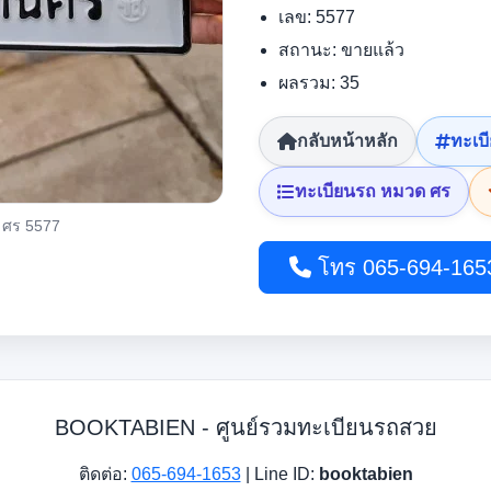
เลข: 5577
สถานะ: ขายแล้ว
ผลรวม: 35
กลับหน้าหลัก
ทะเบ
ทะเบียนรถ หมวด ศร
น ศร 5577
โทร 065-694-165
BOOKTABIEN
- ศูนย์รวมทะเบียนรถสวย
ติดต่อ:
065-694-1653
| Line ID:
booktabien