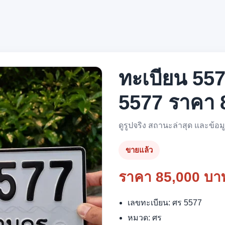
ทะเบียน 557
5577 ราคา 
ดูรูปจริง สถานะล่าสุด และข้อม
ขายแล้ว
ราคา 85,000 บา
เลขทะเบียน: ศร 5577
หมวด: ศร