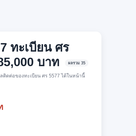
7 ทะเบียน ศร
85,000 บาท
ผลรวม 35
ูลติดต่อของทะเบียน ศร 5577 ได้ในหน้านี้
ท