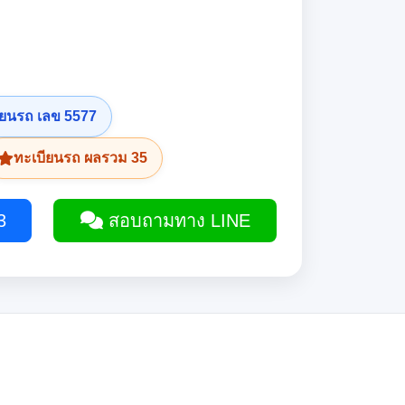
ียนรถ เลข 5577
ทะเบียนรถ ผลรวม 35
3
สอบถามทาง LINE