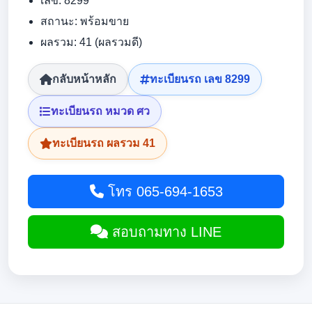
เลข: 8299
สถานะ: พร้อมขาย
ผลรวม: 41 (ผลรวมดี)
กลับหน้าหลัก
ทะเบียนรถ เลข 8299
ทะเบียนรถ หมวด ศว
ทะเบียนรถ ผลรวม 41
โทร 065-694-1653
สอบถามทาง LINE