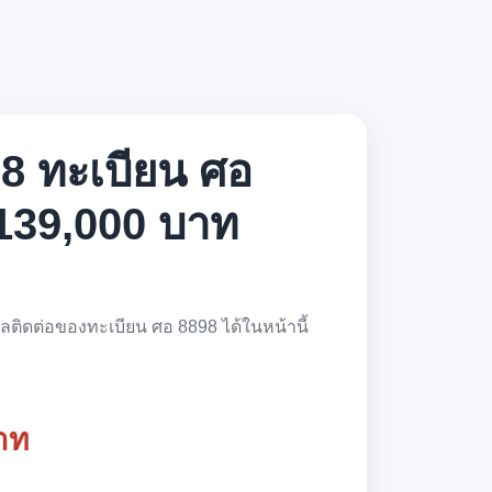
8 ทะเบียน ศอ
139,000 บาท
ูลติดต่อของทะเบียน ศอ 8898 ได้ในหน้านี้
าท