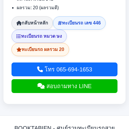
ผลรวม: 20 (ผลรวมดี)
กลับหน้าหลัก
ทะเบียนรถ เลข 446
ทะเบียนรถ หมวด ษง
ทะเบียนรถ ผลรวม 20
โทร 065-694-1653
สอบถามทาง LINE
BOOKTABIEN
- ศูนย์รวมทะเบียนรถสวย