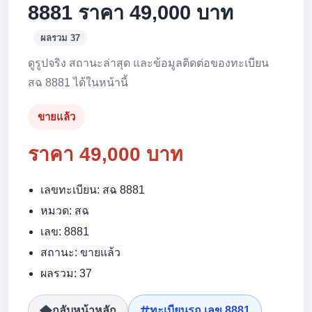
8881 ราคา 49,000 บาท
ผลรวม 37
ดูรูปจริง สถานะล่าสุด และข้อมูลติดต่อของทะเบียน
สฉ 8881 ได้ในหน้านี้
ขายแล้ว
ราคา 49,000 บาท
เลขทะเบียน: สฉ 8881
หมวด: สฉ
เลข: 8881
สถานะ: ขายแล้ว
ผลรวม: 37
กลับหน้าหลัก
ทะเบียนรถ เลข 8881