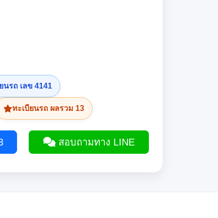
ียนรถ เลข 4141
ทะเบียนรถ ผลรวม 13
3
สอบถามทาง LINE