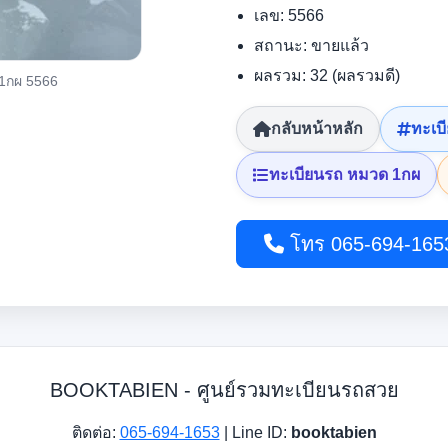
เลข: 5566
สถานะ: ขายแล้ว
ผลรวม: 32 (ผลรวมดี)
 1กผ 5566
กลับหน้าหลัก
ทะเบ
ทะเบียนรถ หมวด 1กผ
โทร 065-694-165
BOOKTABIEN
- ศูนย์รวมทะเบียนรถสวย
ติดต่อ:
065-694-1653
| Line ID:
booktabien