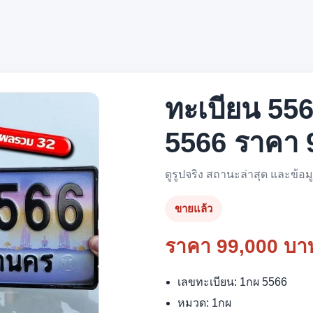
ทะเบียน 556
5566 ราคา 
ดูรูปจริง สถานะล่าสุด และข้อม
ขายแล้ว
ราคา 99,000 บา
เลขทะเบียน: 1กผ 5566
หมวด: 1กผ