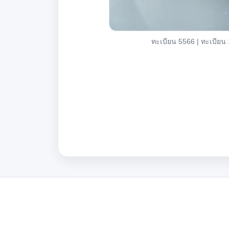
ทะเบียน 5566 | ทะเบียน