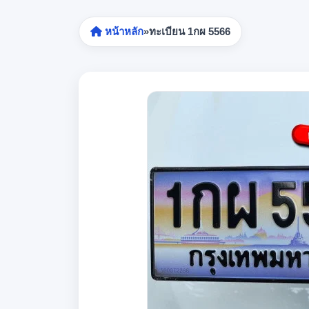
หน้าหลัก
»
ทะเบียน 1กผ 5566