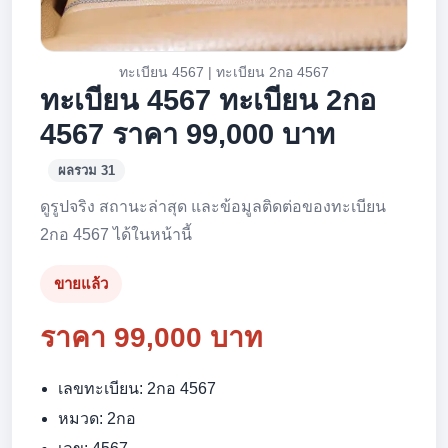
ทะเบียน 4567 | ทะเบียน 2กอ 4567
ทะเบียน 4567 ทะเบียน 2กอ
4567 ราคา 99,000 บาท
ผลรวม 31
ดูรูปจริง สถานะล่าสุด และข้อมูลติดต่อของทะเบียน
2กอ 4567 ได้ในหน้านี้
ขายแล้ว
ราคา 99,000 บาท
เลขทะเบียน: 2กอ 4567
หมวด: 2กอ